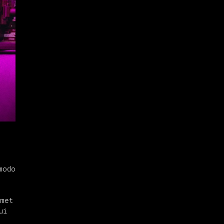
modo
amet
ui