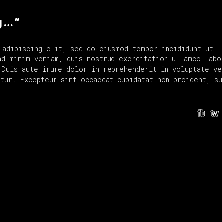
g … “
 adipiscing elit, sed do eiusmod tempor incididunt ut
ad minim veniam, quis nostrud exercitation ullamco labo
 Duis aute irure dolor in reprehenderit in voluptate ve
tur. Excepteur sint occaecat cupidatat non proident, su
fb
tw