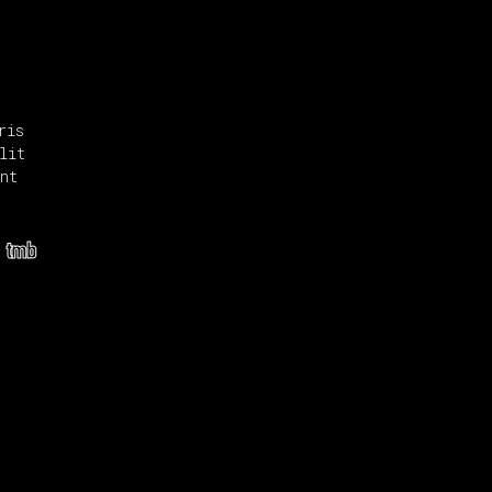
ris
lit
nt
tmb