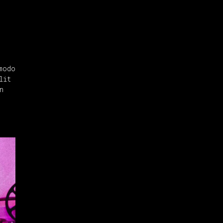
modo
lit
n