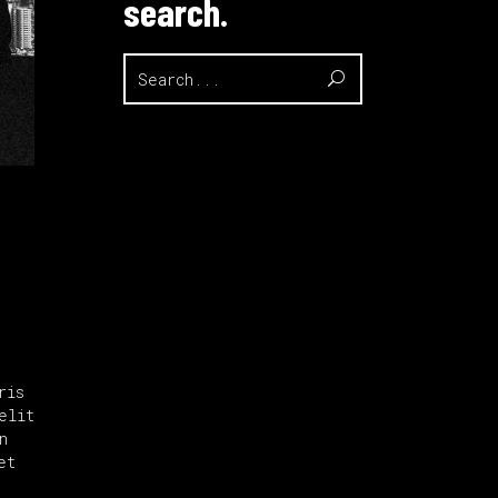
search.
Search
for:
ris
elit
n
et