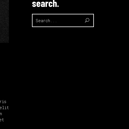
search.
Search
for:
ris
elit
n
et