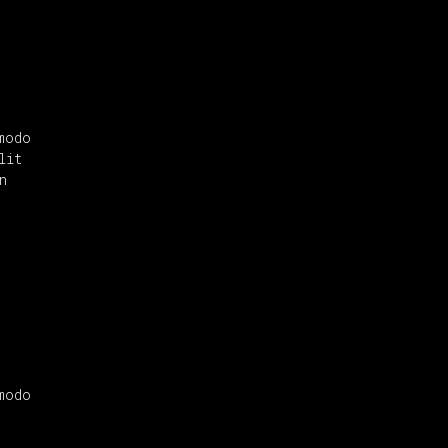
modo
lit
n
modo