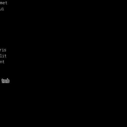
amet
ui
ris
lit
nt
tmb