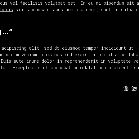
acus vel facilisis volutpat est. In eu mi bibendum sit 
aboris
sint accumsan lacus non proident, sunt in culpa q
g … “
 adipiscing elit, sed do eiusmod tempor incididunt ut
ad minim veniam, quis nostrud exercitation ullamco labo
 Duis aute irure dolor in reprehenderit in voluptate ve
tur. Excepteur sint occaecat cupidatat non proident, su
fb
tw