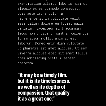
exercitation ullamco laboris nisi ut
aliquip ex ea commodo consequat.
Duis aute irure dolor in
reprehenderit in voluptate velit
esse cillum dolore eu fugiat nulla
pariatur. Excepteur sint accumsan
lacus non proident, sunt in culpa qui
lorem ipsum
mollit anim id est
laborum. Donec enim diam vulputate
ut pharetra sit amet aliquam. Ut sem
viverra aliquet eget sit amet tellus
cras adipiscing pretium aenean
pharetra.
“it may be a timely film,
but it is its timelessness,
as well as its depths of
compassion, that qualify
it as a great one.”