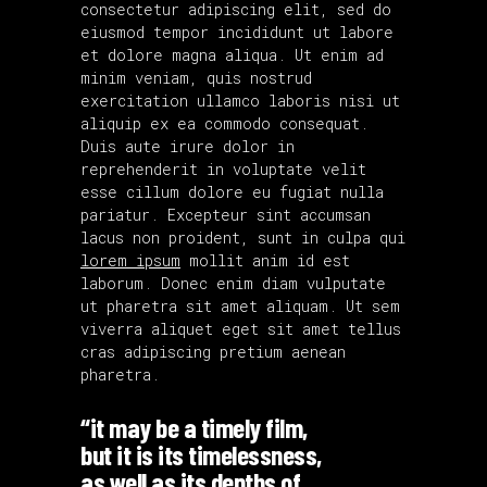
consectetur adipiscing elit, sed do
eiusmod tempor incididunt ut labore
et dolore magna aliqua. Ut enim ad
minim veniam, quis nostrud
exercitation ullamco laboris nisi ut
aliquip ex ea commodo consequat.
Duis aute irure dolor in
reprehenderit in voluptate velit
esse cillum dolore eu fugiat nulla
pariatur. Excepteur sint accumsan
lacus non proident, sunt in culpa qui
lorem ipsum
mollit anim id est
laborum. Donec enim diam vulputate
ut pharetra sit amet aliquam. Ut sem
viverra aliquet eget sit amet tellus
cras adipiscing pretium aenean
pharetra.
“it may be a timely film,
but it is its timelessness,
as well as its depths of