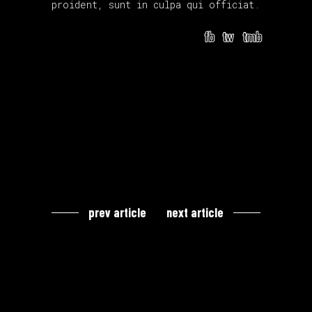
proident, sunt in culpa qui officiat.
fb
tw
tmb
prev article
next article