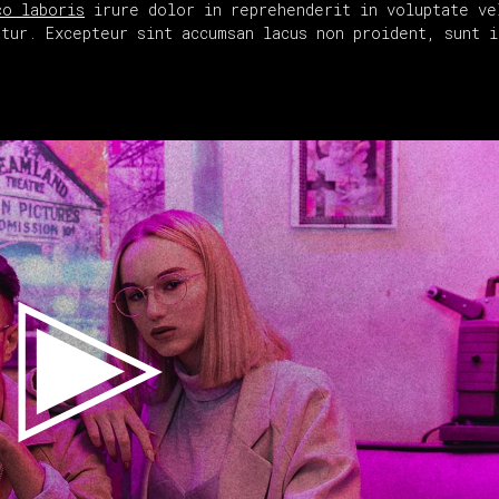
co laboris
irure dolor in reprehenderit in voluptate ve
tur. Excepteur sint accumsan lacus non proident, sunt i