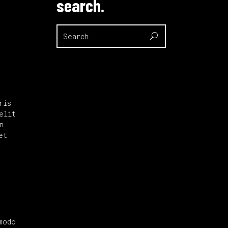
search.
Search
for:
ris
elit
n
et
modo