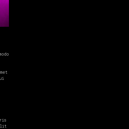
modo
amet
ui
ris
lit