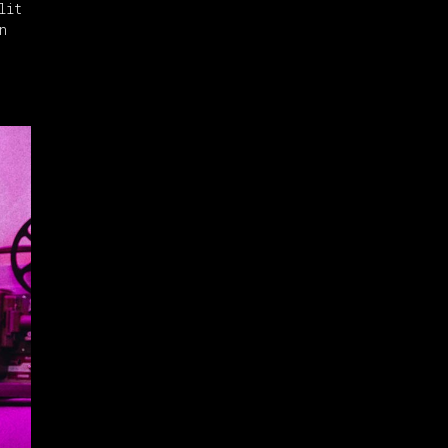
lit
n