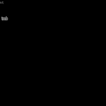
nt
tmb