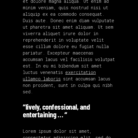
et dolore magna aliqua. Ut enim ad
minim veniam, quis nostrud nisi ut
aliquip ex ea commodo consequat.
Duis aute. Donec enim diam vulputate
ut pharetra sit amet aliquam. Ut sem
viverra aliquet irure dolor in
reprehenderit in voluptate velit
esse cillum dolore eu fugiat nulla
pariatur. Excepteur maecenas
accumsan lacus vel facilisis volutpat
est. In eu mi bibendum sit amet
luctus venenatis
exercitation
ullamco laboris
sint accumsan lacus
non proident, sunt in culpa qui nibh
sed.
“lively, confessional, and
entertaining … “
Lorem ipsum dolor sit amet,
consectetur adipiscing elit, sed do